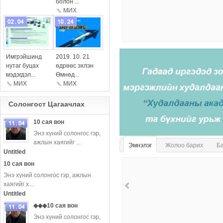
болон ...
МИX
more
more
Имгрэйшинд
2019. 10. 21
нутаг буцах
өдрөөс эхлэн
мэдэгдэл...
Өмнөд...
МИХ
МИX
Солонгост Цагаачлаx
10 сая вон
Энэ хүний ​​солонгос гэр,
ажлын хаягийг ...
more
Эмнэлэг
Жолоо барих
Б
Untitled
10 сая вон
Энэ хүний ​​солонгос гэр, ажлын
хаягийг х...
Untitled
◆◆◆10 сая вон
Энэ хүний ​​солонгос гэр,