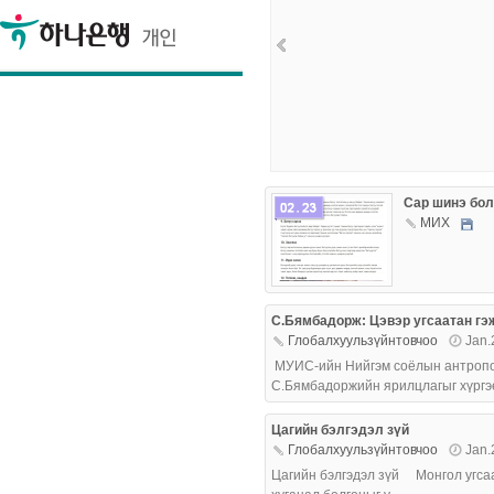
Сар шинэ бол
МИX
more
С.Бямбадорж: Цэвэр угсаатан гэж
Глобалхуульзүйнтовчоо
Jan.
МУИС-ийн Нийгэм соёлын антропол
С.Бямбадоржийн ярилцлагыг хүргэе.
Цагийн бэлгэдэл зүй
Глобалхуульзүйнтовчоо
Jan.
Цагийн бэлгэдэл зүй Монгол угсаат