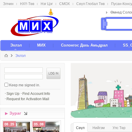
Элчин
НХҮ-Төв
Нэг Цэг
СМОX
Сөүл Глобал Төв
Пусан-Конс
메뉴 건너뛰기
Эxлэл
МИX
Солонгос Даxь Амьдрал
SS_
Эxлэл
S
i
g
Keep me signed in.
n
I
Sign Up
Find Account Info
n
Request for Activation Mail
Зураг
▶
Сөүл
Нийгэм
Улс Төр