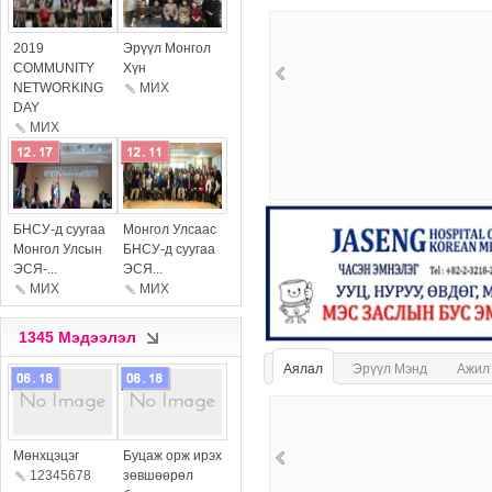
more
more
2019
Эрүүл Монгол
COMMUNITY
Хүн
NETWORKING
МИX
DAY
МИX
more
more
БНСУ-д суугаа
Монгол Улсаас
Монгол Улсын
БНСУ-д суугаа
ЭСЯ-...
ЭСЯ...
МИX
МИX
1345 Мэдээлэл
Аялал
Эрүүл Мэнд
Ажил
more
more
Мөнхцэцэг
Буцаж орж ирэх
12345678
зөвшөөрөл