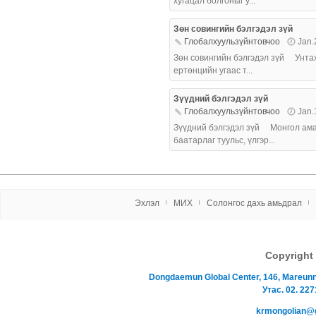
хугацал болгоныг у...
Зөн совингийн бэлгэдэл зүй
Глобалхуульзүйнтовчоо
Jan.
Зөн совингийн бэлгэдэл зүй Унтах 
ертөнцийн угаас т...
Зүүдний бэлгэдэл зүй
Глобалхуульзүйнтовчоо
Jan.
Зүүдний бэлгэдэл зүй Монгол аман
баатарлаг туульс, үлгэр...
Эxлэл
МИX
Солонгос даxь амьдрал
Copyrigh
Dongdaemun Global Center, 146, Mareu
Утас. 02. 227
krmongolian@gma