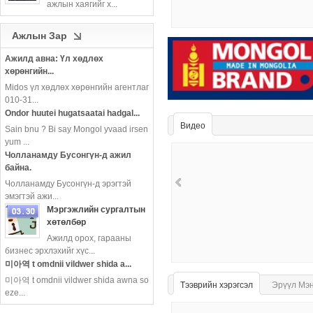
ажлын хаягийг х...
more
Ажлын Зар
Ажилд авна: Үл хөдлөх
хөрөнгийн...
Midos үл хөдлөх хөрөнгийн агентлаг
010-31...
Ondor huutei hugatsaatai hadgal...
Видео
Sain bnu ? Bi say Mongol yvaad irsen
yum ...
Чолланамду Бусонгүн-д ажил
байна.
Чолланамду Бусонгүн-д эрэгтэй
эмэгтэй ажи...
Мэргэжлийн сургалтын
хөтөлбөр
Ажилд орох, гарааны
more
бизнес эрхлэхийг хүс...
미아역 t omdnii vildwer shida a...
미아역 t omdnii vildwer shida awna so
Тээврийн хэрэгсэл
Эрүүл Мэ
eze...